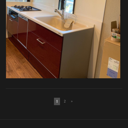
1
2
»